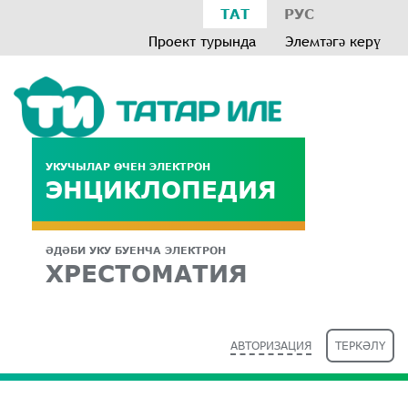
ТАТ
РУС
Проект турында
Элемтәгә керү
УКУЧЫЛАР ӨЧЕН ЭЛЕКТРОН
ЭНЦИКЛОПЕДИЯ
ӘДӘБИ УКУ БУЕНЧА ЭЛЕКТРОН
ХРЕСТОМАТИЯ
АВТОРИЗАЦИЯ
ТЕРКӘЛҮ