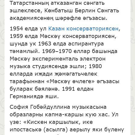
Татарстанның атказанган сәнгать
эшлеклесе, Көнбатыш Берлин Сәнгать
академиясенең шәрәфле әгъзасы.
1954 елда ул
Казан консерваториясен
,
1959 елда Мәскәү консерваториясен,
шунда ук 1963 елда аспирантура
тәмамлый. 1969–1970 еллар башында
Мәскәү эксперименталь электрон
музыка студиясендә эшли; 1980
елларда иҗади җәмәгатьчелек
тарафыннан «Мәскәү өчлеге» әгъзасы
буларак бәяләнә. 1991 елдан
Германиядә яши.
София Гобәйдуллина музыкасына
образларны капма-каршы кую хас. Ул
үзе: «Кискен каршылык, ике
ипостаськә (асылга) аерылу яки бүленү