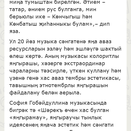
миңа тумыштан бирелгән. Әтием –
татар, әнием рус булганга, мин
берьюлы ике – Көнчыгыш һәм
Көнбатыш җиһанныкы булам»,– дип
яза.
Ул 20 йөз музыка сәнгатенә яңа аваз
ресурсларын эзләү һәм эшләүгә шактый
өлеш кертә. Аның музыкасы колоритлы
яңгырашы, хәзерге экстраординар
чараларны тәэсирле, үткен куллану һәм
үзенә генә хас аваз тембры эстетикасы,
тавышның этнотембрлы яңгырашын
файдалану белән аерыла.
София Гобәйдуллина музыкасында
бигрәк тә «Шәрекъ өчен хас булган
«яңгырамау», яңгыраучы тынлык
идеясенең яңача эстетик һәм сәнгати