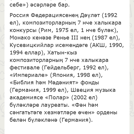
себе») әсәрләре бар.
Россия Федерациясенең Дәүләт (1992
ел), композиторларның 7 нче халыкара
конкурсы (Рим, 1975 ел, 1 нче бүләк),
Монако кенәзе Ренье III нең (1987 ел),
Кусевицкийлар исемендәге (АКШ, 1990,
1994 еллар), Хатын-кыз
композиторларның 7 нче халыкара
фестивале (Гейдельберг, 1992 ел),
«Империале» (Япония, 1998 ел),
«Библия һәм Мәдәният» фонды
(Германия, 1999 ел), Швеция музыка
академиясе «Полар» (2002 ел)
бүләкләре лауреаты. «Фән һәм
сәнгатьтәге хезмәтләре өчен» ордены
белән бүләкләнә (Германия).