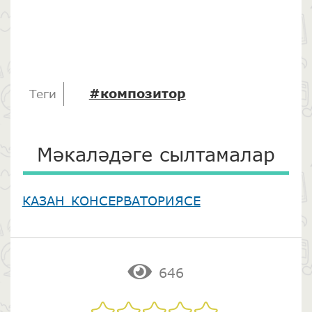
#композитор
Теги
Мәкаләдәге сылтамалар
КАЗАН КОНСЕРВАТОРИЯСЕ
646