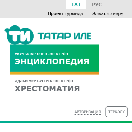
ТАТ
РУС
Проект турында
Элемтәгә керү
УКУЧЫЛАР ӨЧЕН ЭЛЕКТРОН
ЭНЦИКЛОПЕДИЯ
ӘДӘБИ УКУ БУЕНЧА ЭЛЕКТРОН
ХРЕСТОМАТИЯ
АВТОРИЗАЦИЯ
ТЕРКӘЛҮ