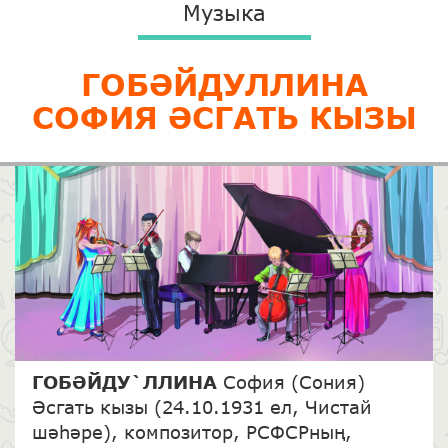
Музыка
ГОБӘЙДУЛЛИНА
СОФИЯ ӘСГАТЬ КЫЗЫ
ГОБӘЙДУ`ЛЛИНА
София (Сония)
Әсгать кызы (24.10.1931 ел, Чистай
шәһәре), композитор, РСФСРның,