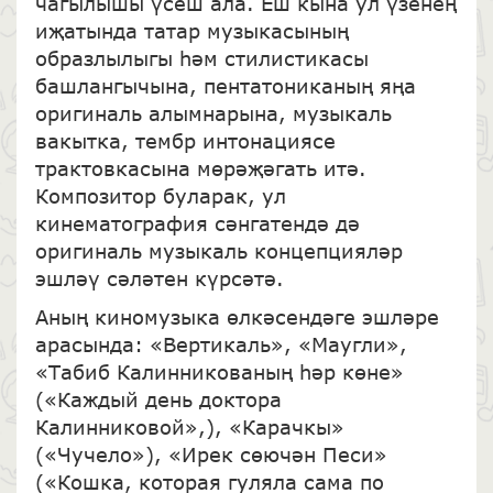
чагылышы үсеш ала. Еш кына ул үзенең
иҗатында татар музыкасының
образлылыгы һәм стилистикасы
башлангычына, пентатониканың яңа
оригиналь алымнарына, музыкаль
вакытка, тембр интонациясе
трактовкасына мөрәҗәгать итә.
Композитор буларак, ул
кинематография сәнгатендә дә
оригиналь музыкаль концепцияләр
эшләү сәләтен күрсәтә.
Аның киномузыка өлкәсендәге эшләре
арасында: «Вертикаль», «Маугли»,
«Табиб Калинникованың һәр көне»
(«Каждый день доктора
Калинниковой»,), «Карачкы»
(«Чучело»), «Ирек сөючән Песи»
(«Кошка, которая гуляла сама по