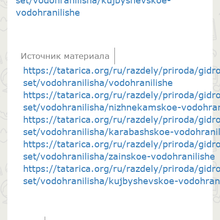
set/vodohranilisha/kujbyshevskoe-
vodohranilishe
Источник материала
https://tatarica.org/ru/razdely/priroda/gidr
set/vodohranilisha/vodohranilishe
https://tatarica.org/ru/razdely/priroda/gidr
set/vodohranilisha/nizhnekamskoe-vodohran
https://tatarica.org/ru/razdely/priroda/gidr
set/vodohranilisha/karabashskoe-vodohranil
https://tatarica.org/ru/razdely/priroda/gidr
set/vodohranilisha/zainskoe-vodohranilishe
https://tatarica.org/ru/razdely/priroda/gidr
set/vodohranilisha/kujbyshevskoe-vodohrani