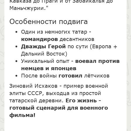
Кавказа до Праги и от Забайкалья до
Маньчжурии."
Особенности подвига
Один из немногих татар -
командиров
десантников
Дважды Герой
по сути (Европа +
Дальний Восток)
Уникальный опыт -
воевал против
немцев и японцев
После войны
готовил
лётчиков
Зиновий Исхаков - пример военной
элиты СССР, выходца из простой
татарской деревни.
Его жизнь -
готовый сценарий для военного
фильма!