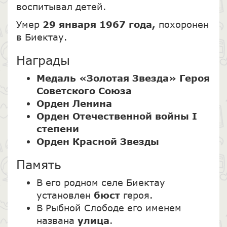
воспитывал детей.
Умер
29 января 1967 года,
похоронен
в Биектау.
Награды
Медаль «Золотая Звезда» Героя
Советского Союза
Орден Ленина
Орден Отечественной войны I
степени
Орден Красной Звезды
Память
В его родном селе Биектау
установлен
бюст
героя.
В Рыбной Слободе его именем
названа
улица
.