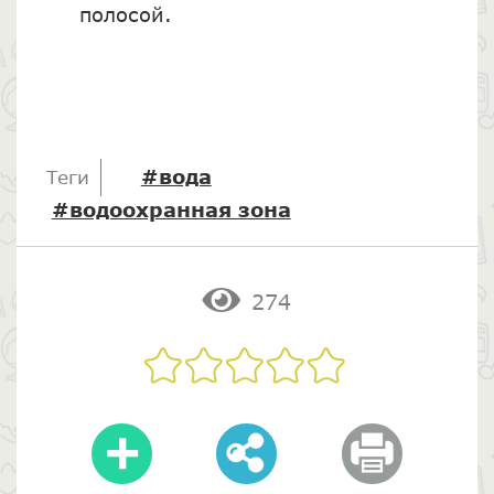
полосой.
#вода
Теги
#водоохранная зона
274