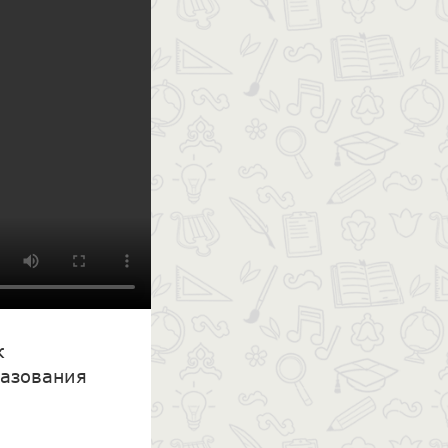
к
разования