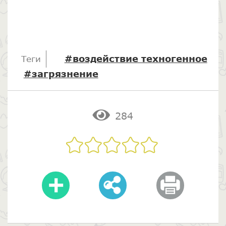
#воздействие техногенное
Теги
#загрязнение
284