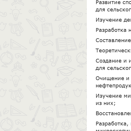
Развитие сп
для сельског
Изучение де
Разработка 
Составление
Теоретическ
Создание и 
для сельског
Очищение и 
нефтепроду
Изучение ми
из них;
Восстановле
Разработка,
микроскопич