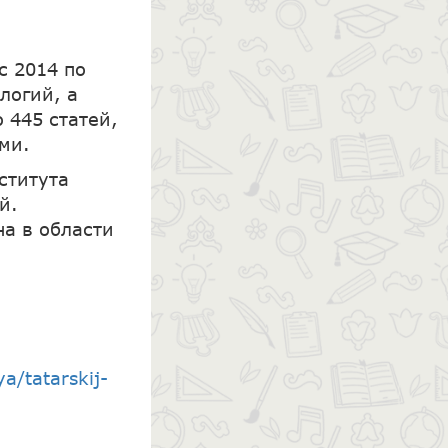
с 2014 по
логий, а
 445 статей,
ми.
ститута
й.
а в области
a/tatarskij-