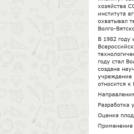
хозяйства С
института а
охватывал т
Волго-Вятск
В 1982 году
Всероссийск
технологиче
году стал В
создана нау
учреждение 
относится к
Направления
Разработка 
Оценка плод
Применение