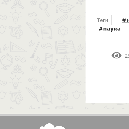
#
Теги
#наука
2