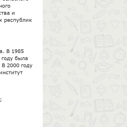
ного
ства и
х республик
а. В 1985
 году была
 В 2000 году
институт
.
;