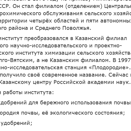
ССР. Он стал филиалом (отделением) Централь
грохимического обслуживания сельского хозяй
ерритории четырёх областей и пяти автономны
ого района и Среднего Поволжья.
 институт преобразовался в Казанский филиал
ого научно-исследовательского и проектно-
ского института химизации сельского хозяйств
олго-Вятским, а не Казанским филиалом. В 1997
чно-исследовательская станция «Плодородие».
получило своё современное название. Сейчас 
 Казанскому центру Российской академии наук
 работы института:
удобрений для бережного использования почвы
ородия почвы, её экологического состояния;
 удобрений;