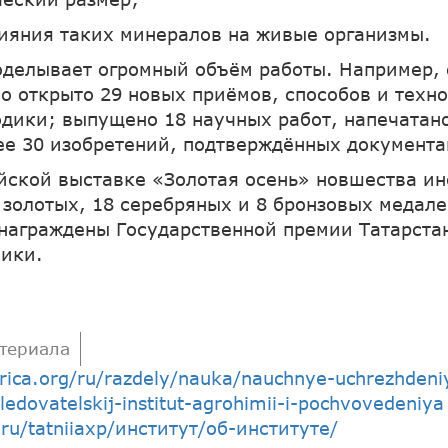
ияния таких минералов на живые организмы.
оделывает огромный объём работы. Например, 
ло открыто 29 новых приёмов, способов и техно
одики; выпущено 18 научных работ, напечатано
ее 30 изобретений, подтверждённых документа
йской выставке «Золотая осень» новшества ин
 золотых, 18 серебряных и 8 бронзовых медале
награждены Государственной премии Татарстан
ники.
териала
arica.org/ru/razdely/nauka/nauchnye-uchrezhdeniy
ledovatelskij-institut-agrohimii-i-pochvovedeniya
.ru/tatniiaxp/институт/об-институте/