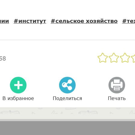
нии
#институт
#сельское хозяйство
#те
58
В избранное
Поделиться
Печать