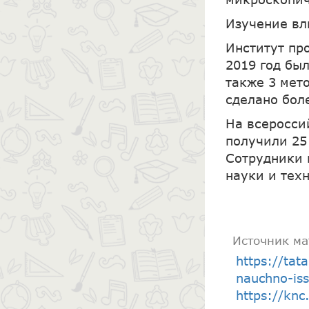
Изучение вл
Институт пр
2019 год бы
также 3 мет
сделано бол
На всеросси
получили 25
Сотрудники 
науки и тех
Источник ма
https://tat
nauchno-iss
https://knc