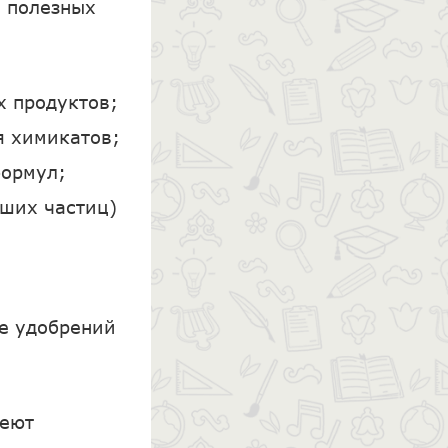
, полезных
х продуктов;
я химикатов;
формул;
йших частиц)
ие удобрений
меют