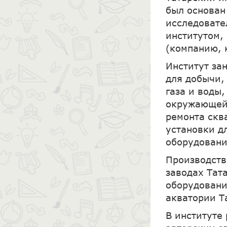
был основан
исследовате
институтом,
(компанию, 
Институт за
для добычи,
газа и воды
окружающей 
ремонта скв
установки д
оборудовани
Производств
заводах Тат
оборудовани
акватории Т
В институте