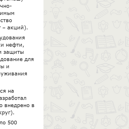
чно-
исимым
ество
 – акций).
рудования
ки нефти,
 и защиты
дование для
ты и
луживания
ся на
разработал
о внедрено в
руг).
ло 500