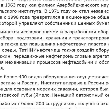
 в 1963 году как филиал Азербайджанского нау
льского института. В 1971 году он стал незав
 а с 1996 года превратился в акционерное общ
которой управляют собственники ценных бумаг
нимается исследованиями и разработками обо
 сбора, подготовки, хранения и транспортиров
, а также для повышения нефтеотдачи пластов
среды. ТатНИИнефтемаш также создаёт обору
ажин, передвижные нефтепромысловые агрега
ля механизации процессов нефтедобычи и обс
я.
о более 400 видов оборудования осуществляет
арстана и России. Институт впервые в России 
е для освоения морских скважин, которое был
азовской губы (Ямало-Ненецкий автономный ок
 работает более 200 сотрудников, получено око