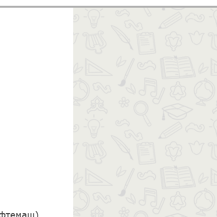
ефтемаш)