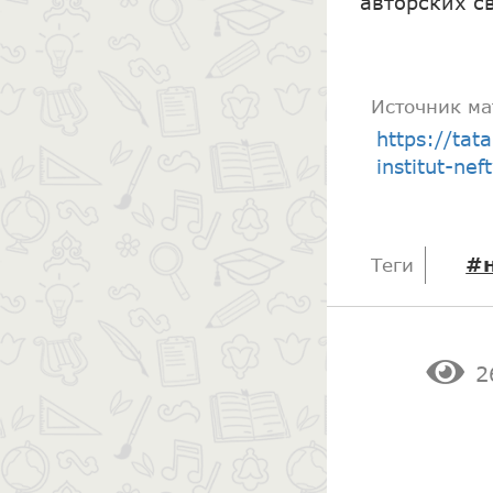
авторских с
Источник ма
https://tat
institut-ne
#
Теги
2