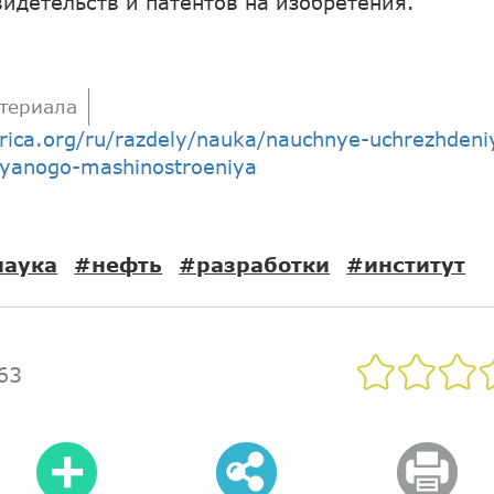
видетельств и патентов на изобретения.
териала
arica.org/ru/razdely/nauka/nauchnye-uchrezhdeniy
ftyanogo-mashinostroeniya
наука
#нефть
#разработки
#институт
63