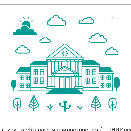
нститут нефтяного машиностроения (ТатНИИн