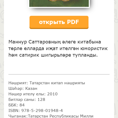
открыть PDF
Маннур Саттаровның әлеге китабына
төрле ел­ларда иҗат ителгән юмористик
һәм сатирик шигырь­ләре тупланды.
Нәшрият: Татарстан китап нәшрияты
Шәһәр: Казан
Нәшер ителү елы: 2010
Битләр саны: 128
ББК: 84
ISBN: 978-5-298-01948-4
Чыганак:Татарстан Республикасы Милли