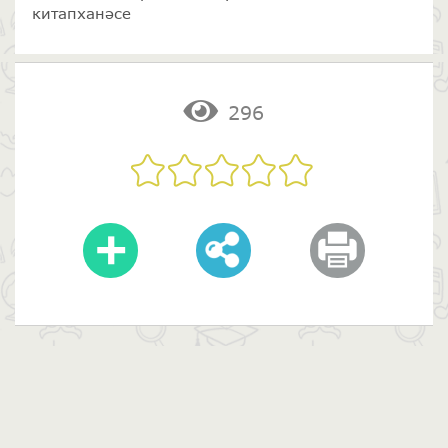
китапханәсе
296