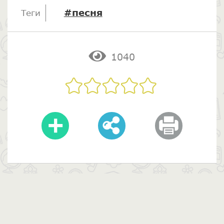
#песня
Теги
1040