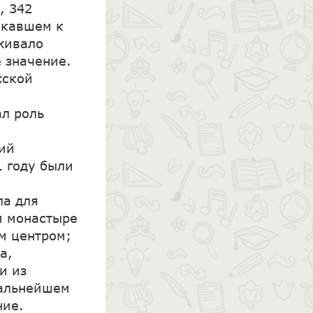
, 342
ыкавшем к
оживало
е значение.
жской
ал роль
кий
1 году были
ла для
м монастыре
ым центром;
а,
и из
дальнейшем
ние.