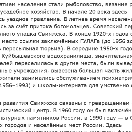
ятием населения стали рыболовство, вязание
усадебное хозяйство. В начале 20 века здесь
сь уездное правление. В летнее время населен
сь за счёт притока богомольцев. Советский пе
лного упадка Свияжска. В конце 1920-х годов 
 место ссылки заключённых ГУЛАГа (до 1956 з
 пересыльная тюрьма). В середине 1950-х годов
 Куйбышевского водохранилища, значительная
елей переселилась в другие места, были выве
нные учреждения, вывезена большая часть жи
жители занимались обслуживанием психиатри
1956–1993) и школы-интерната для умственно 
 развития Свияжска связаны с превращением 
истический центр. В 1960 году он был включён
льтурных памятников России, в 1990 году — в 
х городов и населённых мест России. Здесь