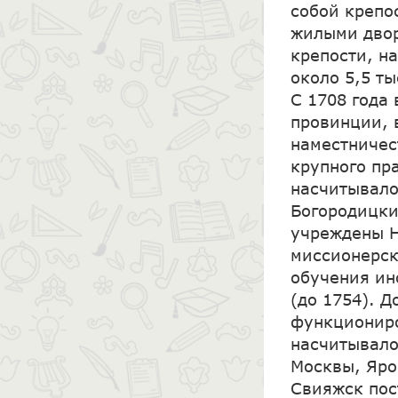
собой крепо
жилыми двор
крепости, н
около 5,5 ты
С 1708 года
провинции, 
наместничес
крупного пр
насчитывало
Богородицки
учреждены Н
миссионерск
обучения ин
(до 1754). 
функциониро
насчитывало
Москвы, Яро
Свияжск пос