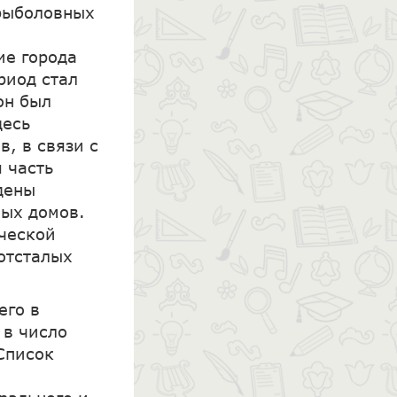
 рыболовных
ие города
риод стал
он был
десь
, в связи с
 часть
дены
лых домов.
ческой
отсталых
его в
 в число
Список