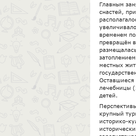
Главным зан
снастей, при
располагало
увеличивало
временем по
превращён в
размещалась
затоплением
местных жит
государстве
Оставшиеся 
лечебницы (
детей.
Перспективы
крупный тур
историко-ку
исторически