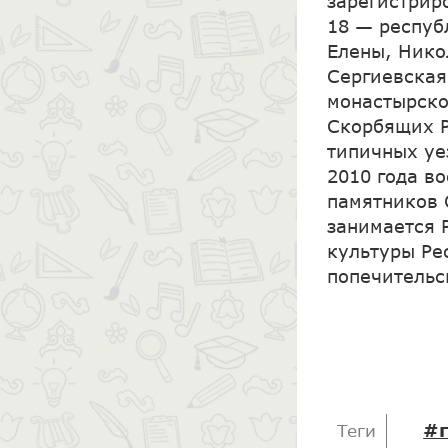
зарегистрир
18 — респуб
Елены, Нико
Сергиевская
монастырско
Скорбящих Р
типичных уе
2010 года в
памятников 
занимается 
культуры Ре
попечительс
#
Теги