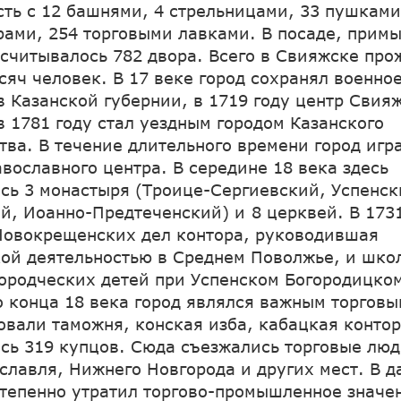
сть с 12 башнями, 4 стрельницами, 33 пушками
ами, 254 торговыми лавками. В посаде, прим
асчитывалось 782 двора. Всего в Свияжске пр
сяч человек. В 17 веке город сохранял военно
 в Казанской губернии, в 1719 году центр Свия
в 1781 году стал уездным городом Казанского
тва. В течение длительного времени город игр
авославного центра. В середине 18 века здесь
сь 3 монастыря (Троице-Сергиевский, Успенс
й, Иоанно-Предтеченский) и 8 церквей. В 173
овокрещенских дел контора, руководившая
ой деятельностью в Среднем Поволжье, и шко
ородческих детей при Успенском Богородицко
До конца 18 века город являлся важным торгов
вали таможня, конская изба, кабацкая контор
сь 319 купцов. Сюда съезжались торговые люд
славля, Нижнего Новгорода и других мест. В 
тепенно утратил торгово-промышленное значе