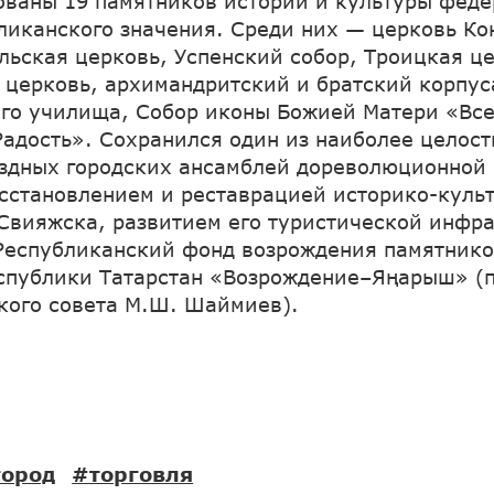
ованы 19 памятников истории и культуры феде
ликанского значения. Среди них — церковь Ко
льская церковь, Успенский собор, Троицкая ц
 церковь, архимандритский и братский корпус
го училища, Собор иконы Божией Матери «Вс
адость». Сохранился один из наиболее целост
здных городских ансамблей дореволюционной 
осстановлением и реставрацией историко-куль
Свияжска, развитием его туристической инфр
Республиканский фонд возрождения памятнико
спублики Татарстан «Возрождение–Яңарыш» (
кого совета М.Ш. Шаймиев).
город
#торговля