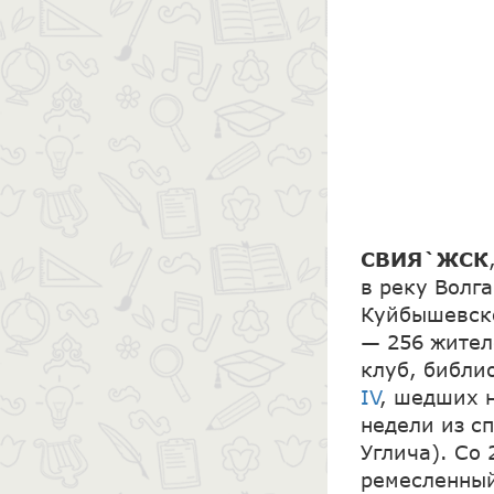
СВИЯ`ЖСК
в реку Волга
Куйбышевско
— 256 жител
клуб, библи
IV
, шедших н
недели из с
Углича). Со
ремесленный