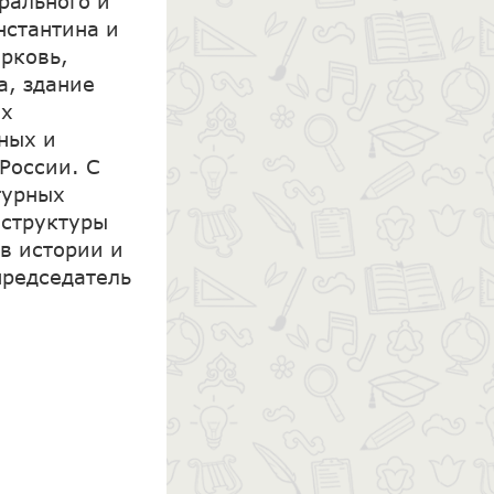
рального и
нстантина и
ерковь,
а, здание
ех
ных и
России. С
турных
аструктуры
в истории и
председатель