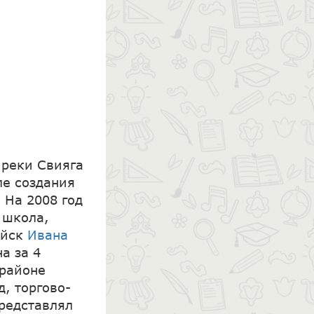
 реки Свияга
ле создания
 На 2008 год
 школа,
ойск
Ивана
а за 4
 районе
, торгово-
представлял