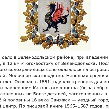
, село в Зеленодольском районе, при впадении
, в 12 км к юго-востоку от Зеленодольска. Пос
го водохранилища село оказалось на острове.
ей. Молочное скотоводство. Неполная средняя
отека. Основан в 1551 году как крепость для в
а завоевание Казанского ханства (была собран
плавленных по Волге деталей, заготовленных в
 2-й половины 16 века Свияжск — уездный город
 центр. По писцовой книге 1565–1567 годов, 