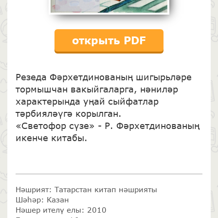
открыть PDF
Резеда Фәрхетдинованың шигырьләре
тормышчан вакыйгаларга, нәниләр
характерында уңай сыйфатлар
тәрбияләүгә корылган.
«Светофор сүзе» - Р. Фәрхетдинованың
икенче китабы.
Нәшрият: Татарстан китап нәшрияты
Шәһәр: Казан
Нәшер ителү елы: 2010