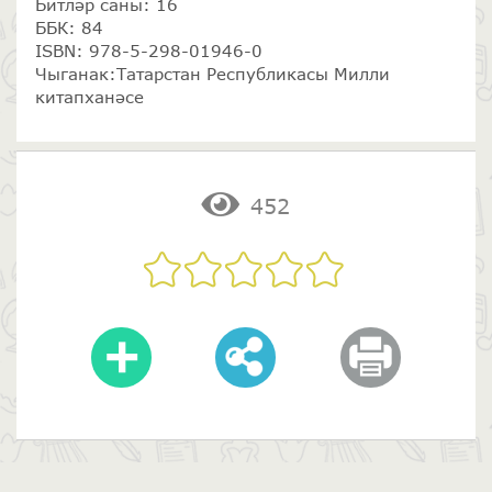
Битләр саны: 16
ББК: 84
ISBN: 978-5-298-01946-0
Чыганак:Татарстан Республикасы Милли
китапханәсе
452