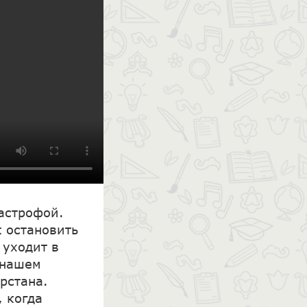
тастрофой.
к остановить
 уходит в
 нашем
рстана.
, когда