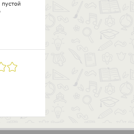
 пустой
о