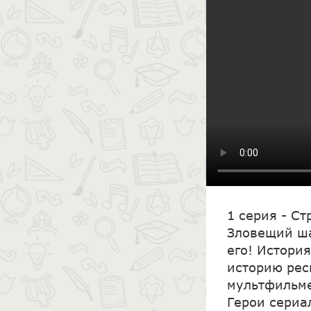
1 серия - С
Зловещий ша
его! Истори
историю рес
мультфильме
Герои сериал