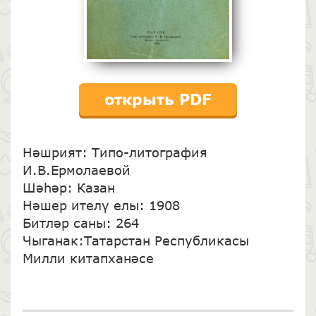
открыть PDF
Нәшрият: Типо-литография
И.В.Ермолаевой
Шәһәр: Казан
Нәшер ителү елы: 1908
Битләр саны: 264
Чыганак:Татарстан Республикасы
Милли китапханәсе