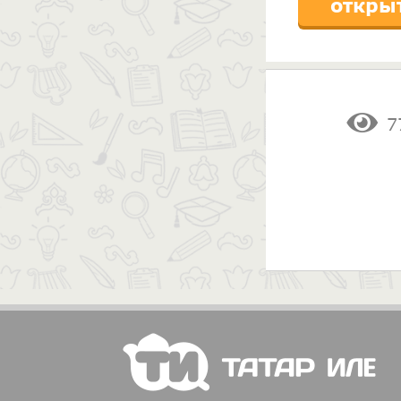
откры
7