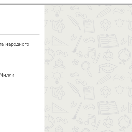
та народного
 Милли