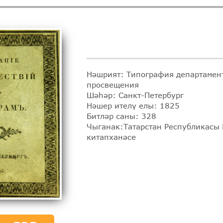
Нәшрият: Типография департамен
просвещения
Шәһәр: Санкт-Петербург
Нәшер ителү елы: 1825
Битләр саны: 328
Чыганак:Татарстан Республикасы
китапханәсе