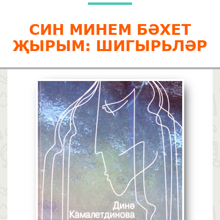
СИН МИНЕМ БӘХЕТ
ҖЫРЫМ: ШИГЫРЬЛӘР