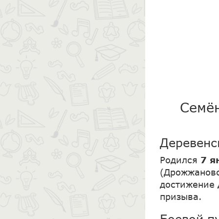
Семён
Деревенс
Родился
7 я
(Дрожжановс
достижение д
призыва.
Боевой п