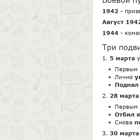
1942
- приз
Август 194
1944
- кома
Три подв
1.
5 марта
у
Первым
Лично
у
Поднял
2.
28 март
Первым
Отбил 
Снова
п
3.
30 март