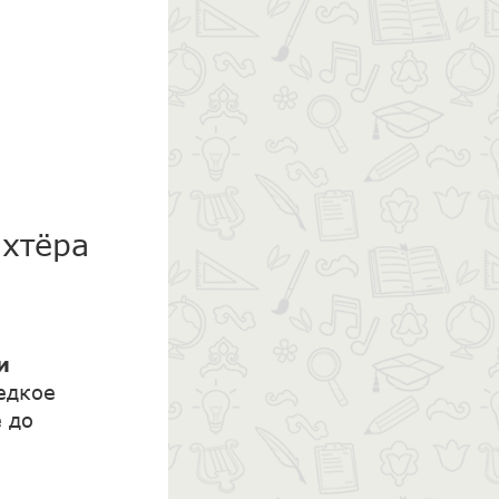
ахтёра
и
едкое
е до