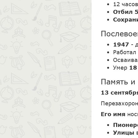
12 часо
Отбил 5
Сохрани
Послевое
1947
- 
Работал
Осваива
Умер
18
Память и
13 сентябр
Перезахоро
Его имя
нос
Пионер
Улицы