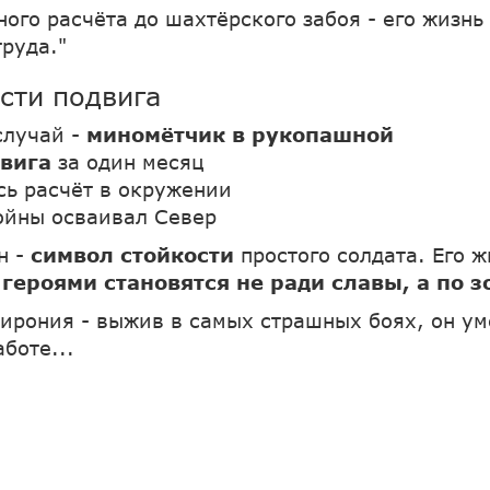
ного расчёта до шахтёрского забоя - его жизнь
труда."
сти подвига
случай -
миномётчик в рукопашной
двига
за один месяц
сь расчёт в окружении
ойны осваивал Север
н -
символ стойкости
простого солдата. Его ж
:
героями становятся не ради славы, а по з
я ирония - выжив в самых страшных боях, он у
боте...