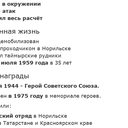
в
в окружении
 атак
л весь расчёт
нная жизнь
демобилизован
 проходчиком в Норильске
л таймырские рудники
 июля 1959 года
в 35 лет
 награды
я 1944 - Герой Советского Союза.
нен
в 1975 году
в мемориале героев.
или:
ский отряд
в Норильске
в Татарстане и Красноярском крае