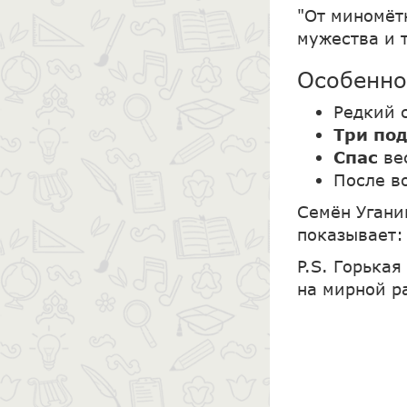
"От миномёт
мужества и 
Особенно
Редкий 
Три по
Спас
ве
После в
Семён Угани
показывает
P.S. Горька
на мирной ра