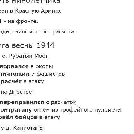
ван в Красную Армию.
2
- на фронте.
ндир миномётного расчёта.
ига весны 1944
 с. Рубатый Мост:
ворвался
в окопы
ничтожил
7 фашистов
 расчёт
в атаку
а
на Днестре:
переправился
с расчётом
контратаку
огнём из трофейного пулемёта
овёл бойцов
в атаку
а
у д. Капиотаны: