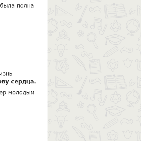
 была полна
изнь
ову сердца.
мер молодым