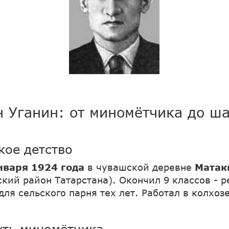
 Уганин: от миномётчика до ш
кое детство
нваря 1924 года
в чувашской деревне
Матак
кий район Татарстана). Окончил 9 классов - р
ля сельского парня тех лет. Работал в колхоз
уть миномётчика