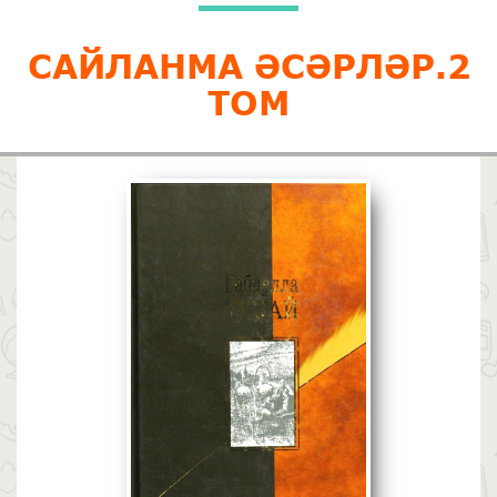
САЙЛАНМА ӘСӘРЛӘР.2
ТОМ