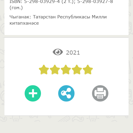
ISBN: 5-298-03929-4 (2 т.); 5-298-03927-8
(гом.)
Чыганак: Татарстан Республикасы Милли
китапханәсе
2021