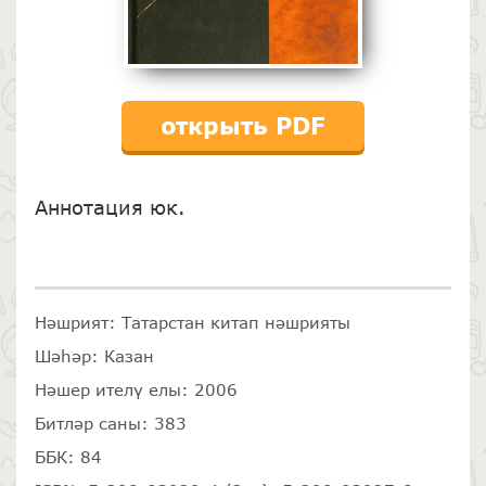
открыть PDF
Аннотация юк.
Нәшрият: Татарстан китап нәшрияты
Шәһәр: Казан
Нәшер ителү елы: 2006
Битләр саны: 383
ББК: 84