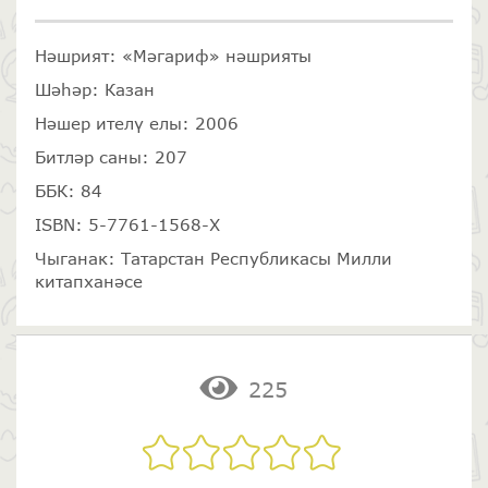
Нәшрият: «Мәгариф» нәшрияты
Шәһәр: Казан
Нәшер ителү елы: 2006
Битләр саны: 207
ББК: 84
ISBN: 5-7761-1568-Х
Чыганак: Татарстан Республикасы Милли
китапханәсе
225