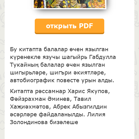
открыть PDF
Бу китапта балалар өчен язылган
күренекле язучы шагыйрь Габдулла
Тукайның балалар өчен язылган
шигырьләре, шигъри әкиятләре,
автобиографик повесте урын алды.
Китапта рәссамнар Харис Якупов,
Фәйзрахман Әминев, Тавил
Хаҗиәхмәтов, Абрек Абызгилдин
әсәрләре файдаланылды. Лилия
Золондинова бизәлеше