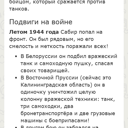
бойцом, который сражается против
танков.
Подвиги на войне
Летом 1944 года
Сабир попал на
фронт. Он был рядовым, но его
смелость и меткость поражали всех!
В Белоруссии он подбил вражеский
танк и самоходную пушку, спасая
своих товарищей.
В Восточной Пруссии (сейчас это
Калининградская область) он в
одиночку уничтожил целую
колонну вражеской техники: танк,
три самоходки, два
бронетранспортёра и две грузовые
машины с боеприпасами!
В другом бою он забрался на