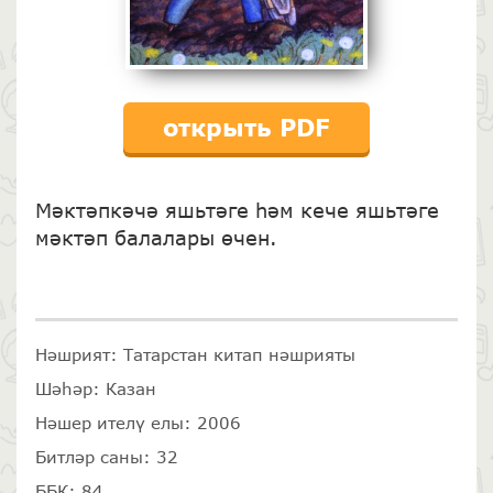
открыть PDF
Мәктәпкәчә яшьтәге һәм кече яшьтәге
мәктәп балалары өчен.
Нәшрият: Татарстан китап нәшрияты
Шәһәр: Казан
Нәшер ителү елы: 2006
Битләр саны: 32
ББК: 84