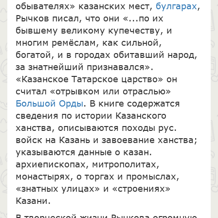
обывателях» казанских мест,
булгарах
,
Рычков писал, что они «...по их
бывшему великому купечеству, и
многим ремёслам, как сильной,
богатой, и в городах обитавший народ,
за знатнейший признавался».
«Казанское Татарское царство» он
считал «отрывком или отраслью»
Большой Орды
. В книге содержатся
сведения по истории Казанского
ханства, описываются походы рус.
войск на Казань и завоевание ханства;
указываются данные о казан.
архиепископах, митрополитах,
монастырях, о торгах и промыслах,
«знатных улицах» и «строениях»
Казани.
В творческой жизни Рычкова огромную