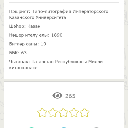
Нәшрият: Типо-литография Императорского
Казанского Университета
Шәһәр: Казан
Нәшер ителү елы: 1890
Битләр саны: 19
ББК: 63
Чыганак: Татарстан Республикасы Милли
китапханәсе
265