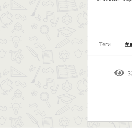
#
Теги
3