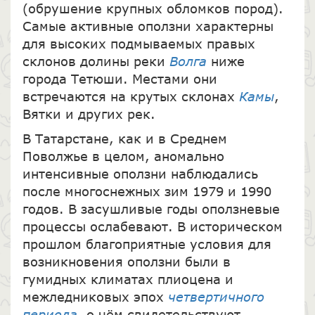
(обрушение крупных обломков пород).
Самые активные оползни характерны
для высоких подмываемых правых
склонов долины реки
Волга
ниже
города Тетюши. Местами они
встречаются на крутых склонах
Камы
,
Вятки и других рек.
В Татарстане, как и в Среднем
Поволжье в целом, аномально
интенсивные оползни наблюдались
после многоснежных зим 1979 и 1990
годов. В засушливые годы оползневые
процессы ослабевают. В историческом
прошлом благоприятные условия для
возникновения оползни были в
гумидных климатах плиоцена и
межледниковых эпох
четвертичного
периода
, о чём свидетельствуют