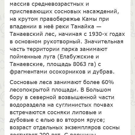
массив средневозрастных и
приспевающих сосновых насаждений,
на крутом правобережье Камы при
впадении в неё реки Танайка —
Танаевский лес, начиная с 1930-х годах
в основном рукотворный. Значительная
часть территории парка занимают
пойменные луга (Елабужские и
Танаевские, площадь 8063 га) с
фрагментами осокорников и дубрав.
Сосновые леса занимают более 60%
лесопокрытой площади. В Большом
бору в северной возвышенной части
водораздела на суглинистых почвах
встречаются сосняки липовые и
дубовые с елью во втором ярусе;
возраст отдельных экземпляров сосны
достигает 200 лет. С вершины