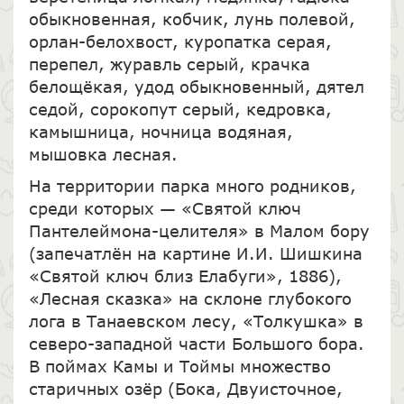
обыкновенная, кобчик, лунь полевой,
орлан-белохвост, куропатка серая,
перепел, журавль серый, крачка
белощёкая, удод обыкновенный, дятел
седой, сорокопут серый, кедровка,
камышница, ночница водяная,
мышовка лесная.
На территории парка много родников,
среди которых — «Святой ключ
Пантелеймона-целителя» в Малом бору
(запечатлён на картине И.И. Шишкина
«Святой ключ близ Елабуги», 1886),
«Лесная сказка» на склоне глубокого
лога в Танаевском лесу, «Толкушка» в
северо-западной части Большого бора.
В поймах Камы и Тоймы множество
старичных озёр (Бока, Двуисточное,