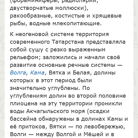
двустворчатые моллюски),
ракообразные, костистые и хрящевые
рыбы, водные млекопитающие.
К неогеновой системе территория
современного Татарстана представляла
собой сушу с резко выраженным
рельефом; заложились и начали своё
развитие основные речные системы —
Волга
,
Кама
, Вятка и Белая, долины
которых в этот период были
значительно углублены. По
углублениям долин во второй половине
плиоцена на эту территории проникли
воды Акчагыльского моря (осадки
бассейна обнаружены в долинах Камы и
её притоков, Вятки — по левобережью,
Волги — между Волгой и Мёшей и в