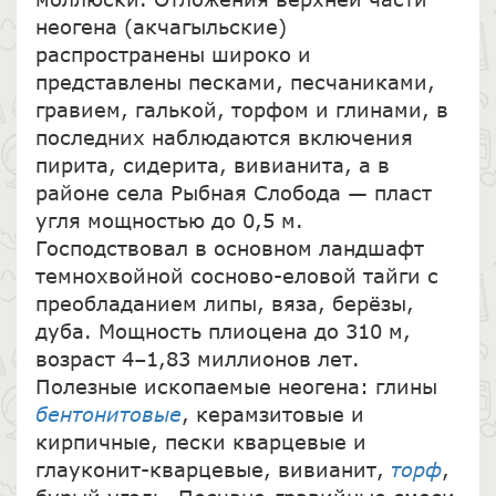
неогена (акчагыльские)
распространены широко и
представлены песками, песчаниками,
гравием, галькой, торфом и глинами, в
последних наблюдаются включения
пирита, сидерита, вивианита, а в
районе села Рыбная Слобода — пласт
угля мощностью до 0,5 м.
Господствовал в основном ландшафт
темнохвойной сосново-еловой тайги с
преобладанием липы, вяза, берёзы,
дуба. Мощность плиоцена до 310 м,
возраст 4–1,83 миллионов лет.
Полезные ископаемые неогена: глины
бентонитовые
, керамзитовые и
кирпичные, пески кварцевые и
глауконит-кварцевые, вивианит,
торф
,