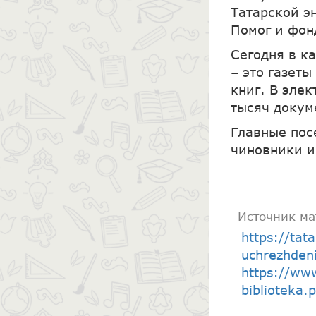
Татарской э
Помог и фон
Сегодня в к
– это газет
книг. В эле
тысяч докум
Главные пос
чиновники и
Источник ма
https://tat
uchrezhdeni
https://www
biblioteka.