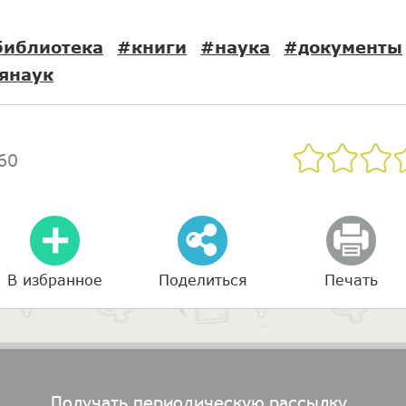
библиотека
#книги
#наука
#документы
янаук
60
В избранное
Поделиться
Печать
Получать периодическую рассылку