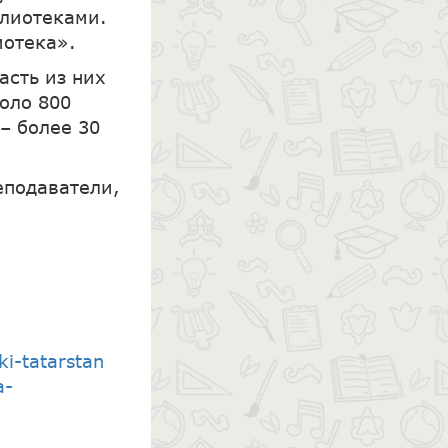
блиотеками.
иотека».
асть из них
коло 800
– более 30
еподаватели,
i-tatarstan
a-