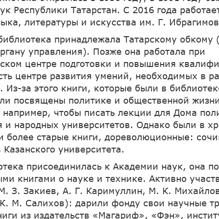
ук Республики Татарстан. С 2016 года работает
зыка, литературы и искусства им. Г. Ибрагимов
библиотека принадлежала Татарскому обкому 
органу управления). Позже она работала при
ском центре подготовки и повышения квалиф
есть центре развития умений, необходимых в р
 Из-за этого книги, которые были в библиотек
ли посвящены политике и общественной жизни
 например, чтобы писать лекции для Дома пол
 и народных университетов. Однако были в х
и более старые книги, дореволюционные: соч
 Казанского университета.
отека присоединилась к Академии наук, она п
ми книгами о науке и технике. Активно участ
. З. Закиев, А. Г. Каримуллин, М. К. Михайлов
К. М. Салихов): дарили фонду свои научные т
ниги из издательств «Магариф», «Фэн», инстит