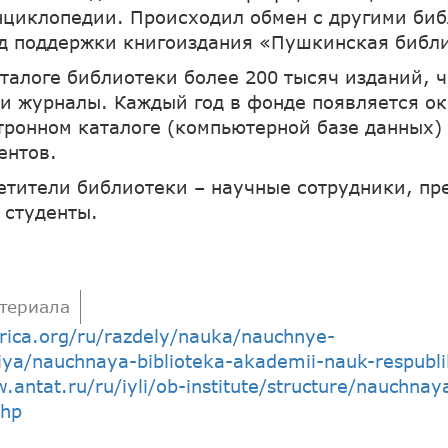
нциклопедии. Происходил обмен с другими би
д поддержки книгоиздания «Пушкинская библ
аталоге библиотеки более 200 тысяч изданий, ч
ы и журналы. Каждый год в фонде появляется о
ктронном каталоге (компьютерной базе данных) 
ентов.
етители библиотеки – научные сотрудники, пр
 студенты.
териала
arica.org/ru/razdely/nauka/nauchnye-
ya/nauchnaya-biblioteka-akademii-nauk-respublik
.antat.ru/ru/iyli/ob-institute/structure/nauchnay
php