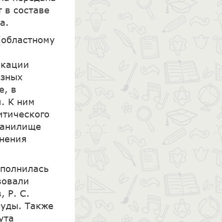
 в составе
а.
(областному
икации
азных
е, в
. К ним
итического
ранилище
инения
ополнилась
вовали
, Р. С.
руды. Также
ута