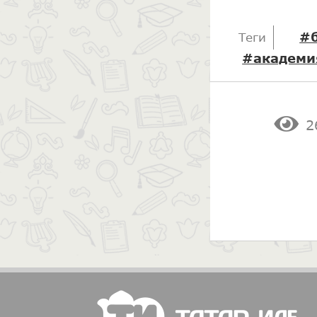
#
Теги
#академи
2