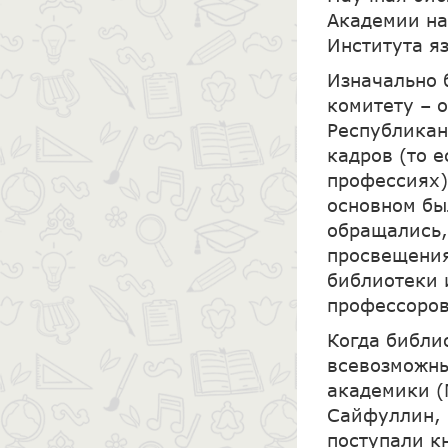
Академии на
Института я
Изначально 
комитету – 
Республикан
кадров (то 
профессиях).
основном бы
обращались,
просвещения
библиотеки 
профессоров
Когда библи
всевозможны
академики (М
Сайфуллин, 
поступали к