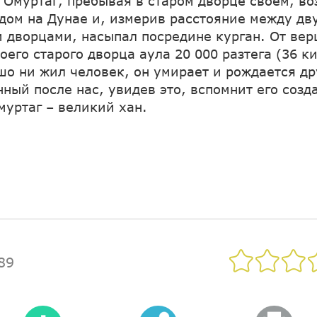
 Омуртаг, пребывая в старом дворце своём, во
дом на Дунае и, измерив расстояние между дв
 дворцами, насыпал посредине курган. От вер
оего старого дворца аула 20 000 разтега (36 
шо ни жил человек, он умирает и рождается др
ный после нас, увидев это, вспомнит его созд
муртаг – великий хан.
89