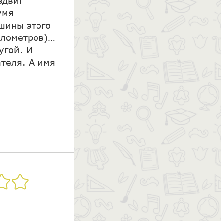
здвиг
умя
шины этого
километров)…
угой. И
ателя. А имя