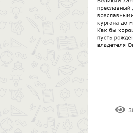
Великий хан
преславный 
всеславными
кургана до м
Как бы хоро
пусть рождён
владетеля О
3