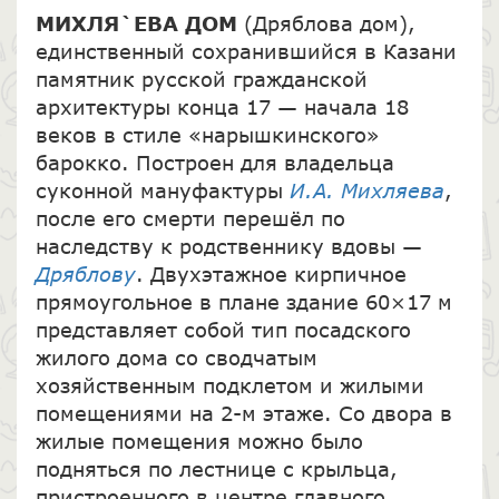
МИХЛЯ`ЕВА ДОМ
(Дряблова дом),
единственный сохранившийся в Казани
памятник русской гражданской
архитектуры конца 17 — начала 18
веков в стиле «нарышкинского»
барокко. Построен для владельца
суконной мануфактуры
И.А. Михляева
,
после его смерти перешёл по
наследству к родственнику вдовы —
Дряблову
. Двухэтажное кирпичное
прямоугольное в плане здание 60×17 м
представляет собой тип посадского
жилого дома со сводчатым
хозяйственным подклетом и жилыми
помещениями на 2-м этаже. Со двора в
жилые помещения можно было
подняться по лестнице с крыльца,
пристроенного в центре главного