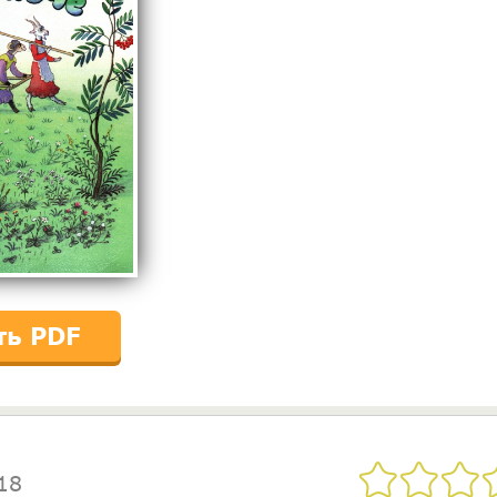
ть PDF
18