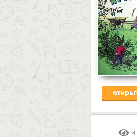
откры
4