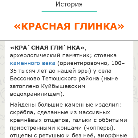
История
«КРАСНАЯ ГЛИНКА»
«КРА`СНАЯ ГЛИ`НКА»
,
археологический памятник; стоянка
каменного века
(ориентировочно, 100–
35 тысяч лет до нашей эры) у села
Бессоново Тетюшского района (ныне
затоплено Куйбышевским
водохранилищем).
Найдены большие каменные изделия:
скрёбла, сделанные из массивных
кремнёвых отщепов, гальки с оббитыми
приострёнными концами (чопперы),
отщепы с ретушью и без неё, аморфные