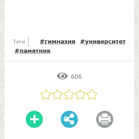
#гимназия
#университет
Теги
#памятник
606