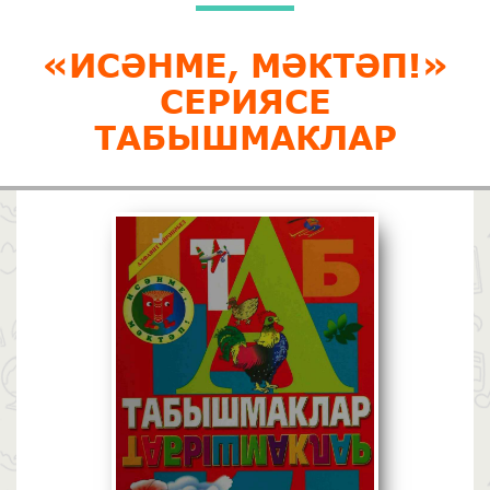
«ИСӘНМЕ, МӘКТӘП!»
СЕРИЯСЕ
ТАБЫШМАКЛАР