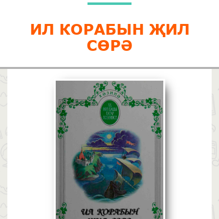
ИЛ КОРАБЫН ҖИЛ
СӨРӘ