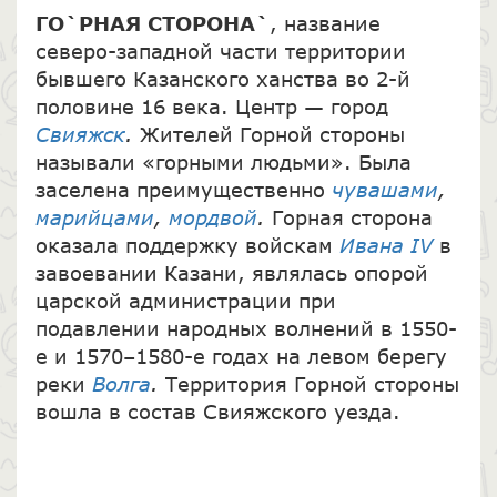
ГО`РНАЯ СТОРОНА`
, название
северо-западной части территории
бывшего Казанского ханства во 2-й
половине 16 века. Центр — город
Свияжск
.
Жителей Горной стороны
называли «горными людьми». Была
заселена преимущественно
чувашами
,
марийцами
,
мордвой
.
Горная сторона
оказала поддержку войскам
Ивана IV
в
завоевании Казани, являлась опорой
царской администрации при
подавлении народных волнений в 1550-
е и 1570–1580-е годах на левом берегу
реки
Волга
.
Территория Горной стороны
вошла в состав Свияжского уезда.