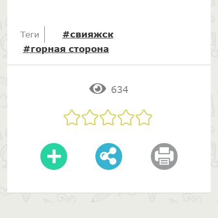
#свияжск
Теги
#горная сторона
634