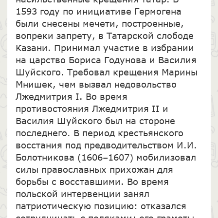
1593 году по инициативе Гермогена
были снесены мечети, построенные,
вопреки запрету, в Татарской слободе
Казани. Принимал участие в избрании
на царство Бориса Годунова и Василия
Шуйского. Требовал крещения Марины
Мнишек, чем вызвал недовольство
Лжедмитрия I. Во время
противостояния Лжедмитрия II и
Василия Шуйского был на стороне
последнего. В период крестьянского
восстания под предводительством И.И.
Болотникова (1606–1607) мобилизовал
силы православных прихожан для
борьбы с восставшими. Во время
польской интервенции занял
патриотическую позицию: отказался
сотрудничать с поляками; его грамоты