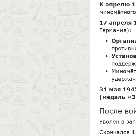
К апрелю 1
миномётного
17 апреля 
Германия):
Органи
противн
Устано
поддерж
Миномё
удержан
31 мая 194
(медаль «З
После во
Уволен в за
Скончался
1