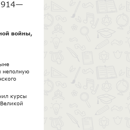
(1914—
ной войны,
ныне
л неполную
нского
чил курсы
 Великой