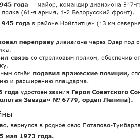
945 года
— майор, командир дивизиона 547-г
 полка (61-я армия, 1-й Белорусский фронт).
1945 года
в районе Нойглитцен (13 км северн
зовал переправу
дивизиона через Одер под о
ика.
вил связь
со стрелковым полком, обеспечив о
ку.
тным огнём
подавил вражеские позиции,
спо
ию и расширению плацдарма.
5 года
удостоен звания
Героя Советского Со
олотая Звезда» № 6779, орден Ленина).
йны
пас, вернулся в родное село Потапово-Тумбарл
5 мая 1973 года.