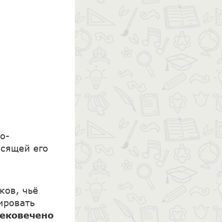
о-
осящей его
ков, чьё
ировать
вековечено