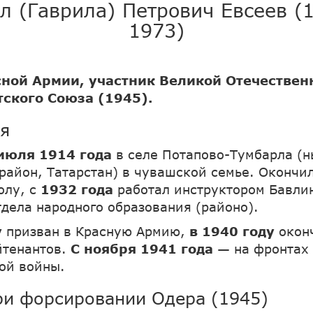
л (Гаврила) Петрович Евсеев 
1973)
ной Армии, участник Великой Отечествен
тского Союза (1945).
я
июля 1914 года
в селе Потапово-Тумбарла (
район, Татарстан) в чувашской семье. Окончи
олу, с
1932 года
работал инструктором Бавли
тдела народного образования (районо).
у
призван в Красную Армию,
в 1940 году
окон
йтенантов.
С ноября 1941 года
— на фронтах
ой войны.
ри форсировании Одера (1945)