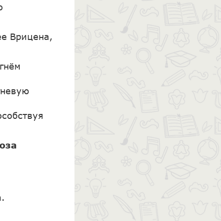
о
ее Врицена,
гнём
гневую
собствуя
юза
а.