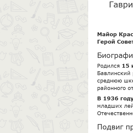
Гаври
Майор Крас
Герой Сове
Биографи
Родился
15 
Бавлинский 
среднюю шк
районного о
В 1936 год
младших ле
Отечественн
Подвиг п