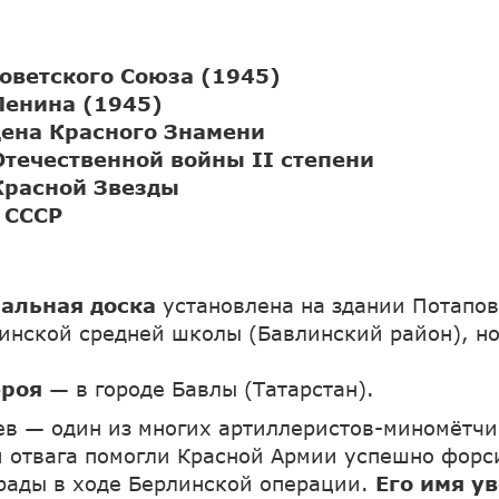
оветского Союза (1945)
Ленина (1945)
дена Красного Знамени
Отечественной войны II степени
Красной Звезды
 СССР
альная доска
установлена на здании Потапов
инской средней школы (Бавлинский район), н
ероя
— в городе Бавлы (Татарстан).
ев — один из многих артиллеристов-миномётчи
и отвага помогли Красной Армии успешно форс
рады в ходе Берлинской операции.
Его имя у