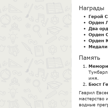
Награды
Герой С
Орден 
Два ор
Орден 
Орден 
Медали
Память
Мемори
Тумбарл
имя.
Бюст Г
Гаврил Евсе
мастерство 
водные прег