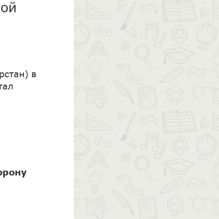
кой
рстан) в
тал
орону