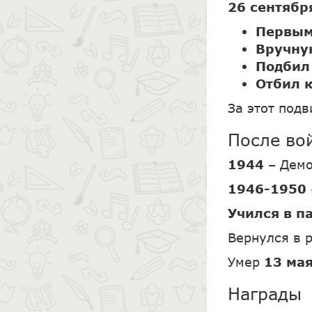
26 сентябр
Первым
Вручну
Подбил
Отбил к
За этот под
После во
1944
– Дем
1946-1950
Учился в п
Вернулся в 
Умер
13 мая
Награды