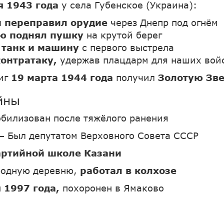
я 1943 года
у села Губенское (Украина):
 переправил орудие
через Днепр под огнём
ю поднял пушку
на крутой берег
 танк и машину
с первого выстрела
онтратаку,
удержав плацдарм для наших вой
виг
19 марта 1944 года
получил
Золотую Зве
йны
обилизован после тяжёлого ранения
– Был депутатом Верховного Совета СССР
артийной школе Казани
родную деревню,
работал в колхозе
 1997 года,
похоронен в Ямаково