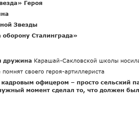
везда» Героя
ина
сной Звезды
 оборону Сталинграда»
я дружина
Карашай-Сакловской школы носила
е помнят своего героя-артиллериста
 кадровым офицером – просто сельский п
нужный момент сделал то, что должен был