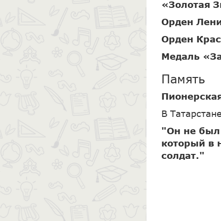
«Золотая З
Орден Лен
Орден Кра
Медаль «За
Память
Пионерска
В Татарстан
"Он не был
который в 
солдат."