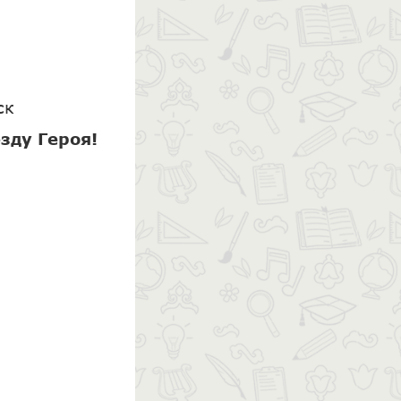
ск
зду Героя!