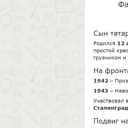
Фа
Сын тата
Родился
12 
простой кре
грузчиком и
На фронт
1942
– При
1943
– Нав
Участвовал 
Сталингра
Подвиг н