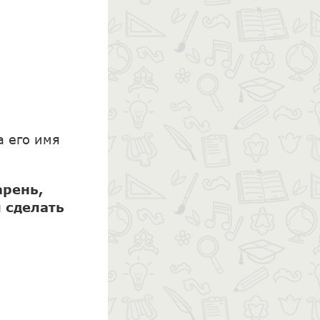
 его имя
арень,
 сделать