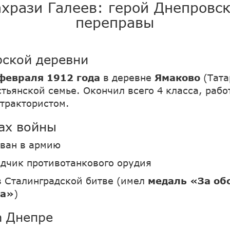
хрази Галеев: герой Днепровс
переправы
рской деревни
февраля 1912 года
в деревне
Ямаково
(Тата
стьянской семье. Окончил всего 4 класса, рабо
 трактористом.
ах войны
зван в армию
одчик противотанкового орудия
в Сталинградской битве (имел
медаль «За об
да»
)
а Днепре