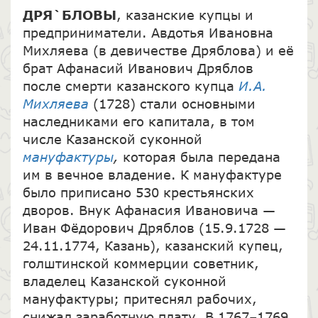
ДРЯ`БЛОВЫ
, казанские купцы и
предприниматели. Авдотья Ивановна
Михляева (в девичестве Дряблова) и её
брат Афанасий Иванович Дряблов
после смерти казанского купца
И.А.
Михляева
(1728) стали основными
наследниками его капитала, в том
числе Казанской суконной
мануфактуры
,
которая была передана
им в вечное владение. К мануфактуре
было приписано 530 крестьянских
дворов. Внук Афанасия Ивановича —
Иван Фёдорович Дряблов (15.9.1728 —
24.11.1774, Казань), казанский купец,
голштинской коммерции советник,
владелец Казанской суконной
мануфактуры; притеснял рабочих,
снижал заработную плату. В 1767–1769