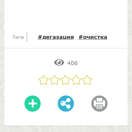
#дегазация
#очистка
Теги
406