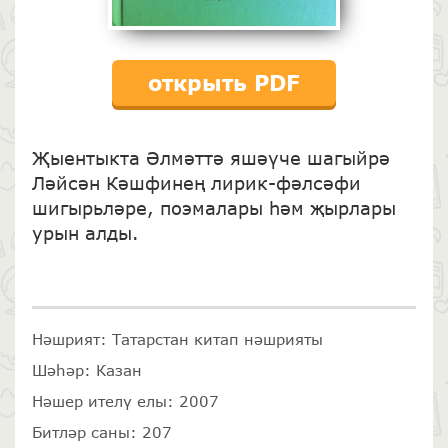
открыть PDF
Җыентыкта Әлмәттә яшәүче шагыйрә
Ләйсән Кәшфинең лирик-фәлсәфи
шигырьләре, поэмалары һәм җырлары
урын алды.
Нәшрият: Татарстан китап нәшрияты
Шәһәр: Казан
Нәшер ителү елы: 2007
Битләр саны: 207