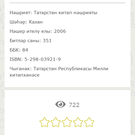
Нәшрият: Татарстан китап нәшрияты
Шәһәр: Казан
Нәшер ителү елы: 2006
Битләр саны: 351
ББК: 84
ISBN: 5-298-03921-9
Чыганак: Татарстан Республикасы Милли
китапханәсе
722