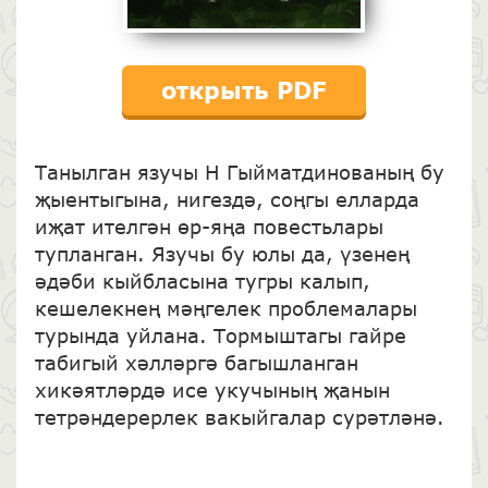
открыть PDF
Танылган язучы Н Гыйматдинованың бу
җыентыгына, нигездә, соңгы елларда
иҗат ителгән өр-яңа повестьлары
тупланган. Язучы бу юлы да, үзенең
әдәби кыйбласына тугры калып,
кешелекнең мәңгелек проблемалары
турында уйлана. Тормыштагы гайре
табигый хәлләргә багышланган
хикәятләрдә исе укучының җанын
тетрәндерерлек вакыйгалар сурәтләнә.