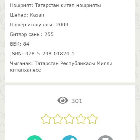
Нәшрият: Татарстан китап нәшрияты
Шәһәр: Казан
Нәшер ителү елы: 2009
Битләр саны: 255
ББК: 84
ISBN: 978-5-298-01824-1
Чыганак: Татарстан Республикасы Милли
китапханәсе
301