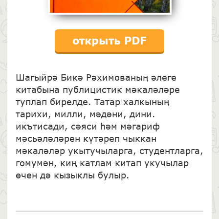
открыть PDF
Шагыйрә Бикә Рәхимованың әлеге
китабына публицистик мәкаләләре
туплап бирелде. Татар халкының
тарихи, милли, мәдәни, дини.
икътисади, сәяси һәм мәгариф
мәсьәләләрен күтәреп чыккан
мәкаләләр укытучыларга, студентларга,
гомумән, киң катлам китап укучылар
өчен дә кызыклы булыр.