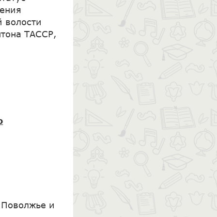
ления
й волости
антона ТАССР,
о
 Поволжье и