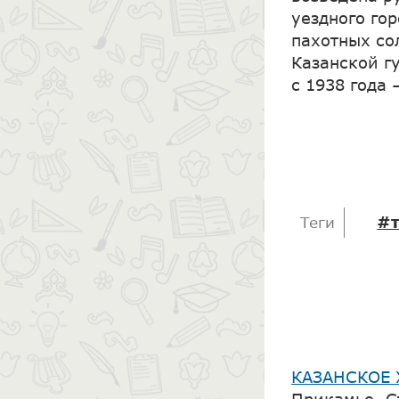
уездного гор
пахотных со
Казанской гу
с 1938 года 
#т
Теги
КАЗАНСКОЕ 
Прикамье. С