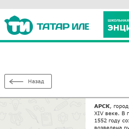
ШКОЛЬНАЯ
ЭНЦ
Назад
АРСК
, горо
XIV веке. В
1552 году со
возведена ру