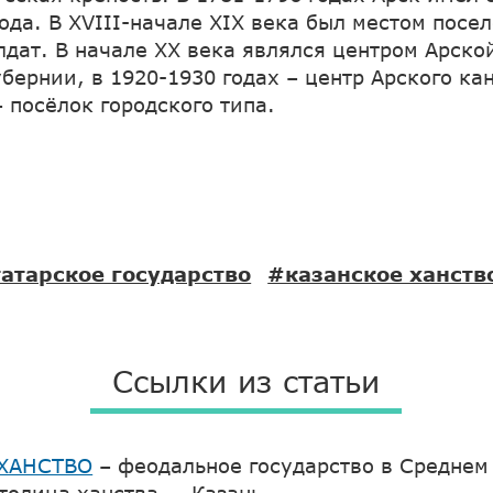
ода. В XVIII-начале XIX века был местом посе
лдат. В начале XX века являлся центром Арско
бернии, в 1920-1930 годах ­­­– центр Арского к
– посёлок городского типа.
атарское государство
#казанское ханств
Ссылки из статьи
ХАНСТВО
– феодальное государство в Среднем
толица ханства — Казань...