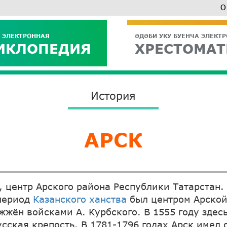
О
 ЭЛЕКТРОННАЯ
ӘДӘБИ УКУ БУЕНЧА ЭЛЕКТ
ИКЛОПЕДИЯ
ХРЕСТОМАТ
История
АРСК
д, центр Арского района Республики Татарстан.
 период
Казанского ханства
был центром Арской
жжён войсками А. Курбского. В 1555 году здес
сская крепость. В 1781-1796 годах Арск имел 