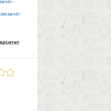
sandr-
aleksandr-
ерситет