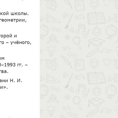
ской школы.
 геометрии,
торой и
о – учёного,
ым
–1993 гг. –
тва.
ени Н. И.
и».