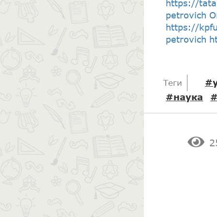
https://tat
petrovich 
https://kpf
petrovich h
#
Теги
#наука
#
2