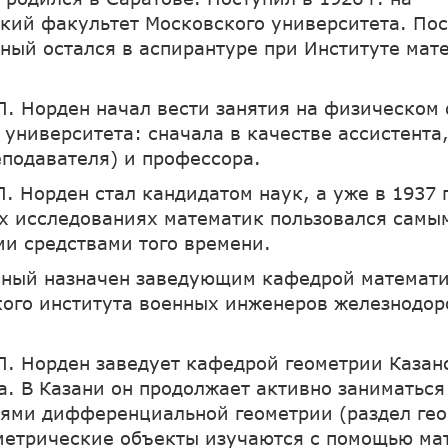
кий факультет Московского университета. По
чёный остался в аспирантуре при Институте мат
. П. Норден начал вести занятия на физическом
 университета: сначала в качестве ассистента,
еподавателя) и профессора.
 П. Норден стал кандидатом наук, а уже в 1937 
их исследованиях математик пользовался самы
и средствами того времени.
чёный назначен заведующим кафедрой математ
ого института военных инженеров железнодор
. П. Норден заведует кафедрой геометрии Казан
а. В Казани он продолжает активно заниматьс
ями дифференциальной геометрии (раздел гео
метрические объекты изучаются с помощью ма