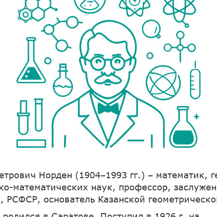
етрович Норден (1904–1993 гг.) – математик, г
ко-математических наук, профессор, заслуже
, РСФСР, основатель Казанской геометрическ
 родился в Саратове. Поступил в 1926 г. на