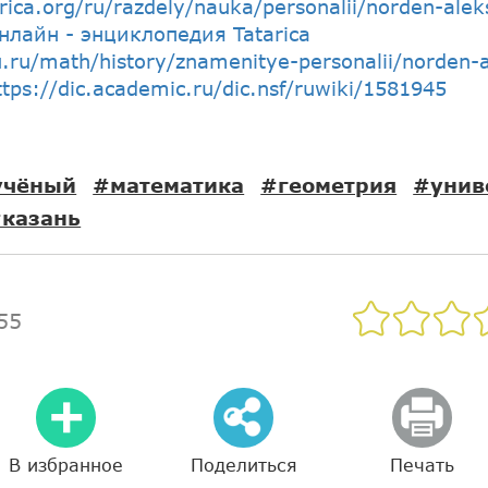
arica.org/ru/razdely/nauka/personalii/norden-alek
Онлайн - энциклопедия Tatarica
u.ru/math/history/znamenitye-personalii/norden-
ttps://dic.academic.ru/dic.nsf/ruwiki/1581945
учёный
#математика
#геометрия
#унив
казань
55
В избранное
Поделиться
Печать