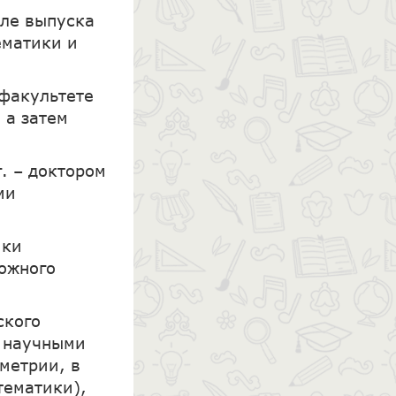
сле выпуска
ематики и
 факультете
 а затем
г. – доктором
ми
ики
ожного
ского
я научными
метрии, в
тематики),