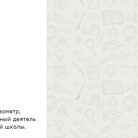
еометр,
нный деятель
ой школы.