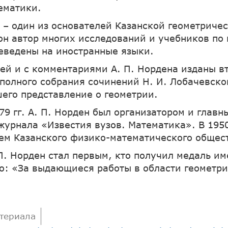
ематики.
н – один из основателей Казанской геометриче
 он автор многих исследований и учебников по
еведены на иностранные языки.
ей и с комментариями А. П. Нордена изданы в
 полного собрания сочинений Н. И. Лобачевског
его представление о геометрии.
79 гг. А. П. Норден был организатором и главн
журнала «Известия вузов. Математика». В 1950
ем Казанского физико-математического общес
 П. Норден стал первым, кто получил медаль им
о: «За выдающиеся работы в области геометри
териала