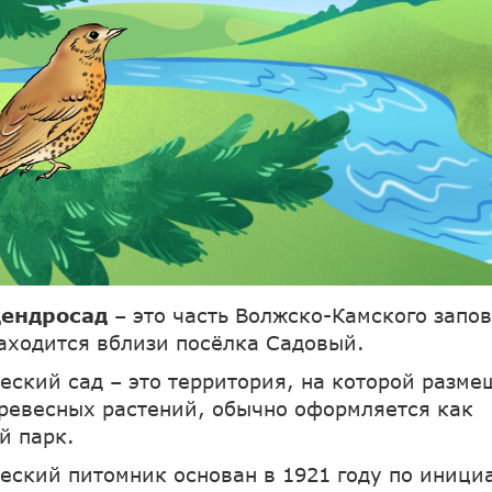
дендросад
– это часть Волжско-Камского запо
аходится вблизи посёлка Садовый.
еский сад – это территория, на которой разме
ревесных растений, обычно оформляется как
й парк.
еский питомник основан в 1921 году по иници