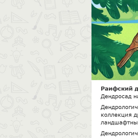
Раифский 
Дендросад н
Дендрологич
коллекция д
ландшафтны
Дендрологич