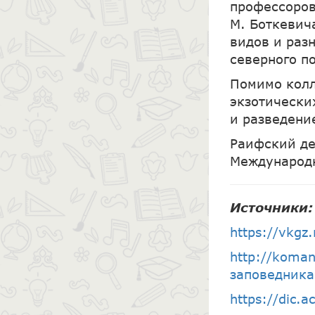
профессоров 
М. Боткевич
видов и раз
северного п
Помимо колл
экзотически
и разведени
Раифский де
Международн
Источники:
https://vkgz.
http://koma
заповедник
https://dic.