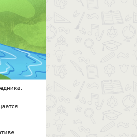
ведника.
щается
ативе