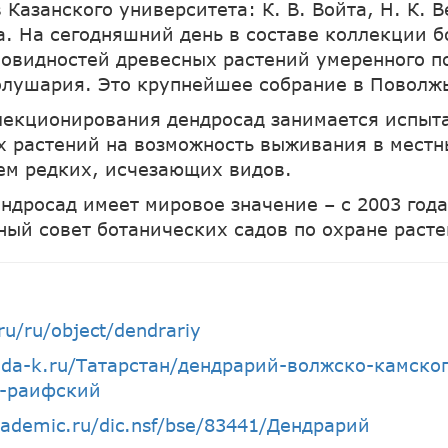
Казанского университета: К. В. Войта, Н. К. В
а. На сегодняшний день в составе коллекции б
новидностей древесных растений умеренного п
олушария. Это крупнейшее собрание в Поволж
екционирования дендросад занимается испыт
х растений на возможность выживания в мест
ем редких, исчезающих видов.
ндросад имеет мировое значение – с 2003 года
ый совет ботанических садов по охране расте
ru/ru/object/dendrariy
nda-k.ru/Татарстан/дендрарий-волжско-камског
а-раифский
academic.ru/dic.nsf/bse/83441/Дендрарий