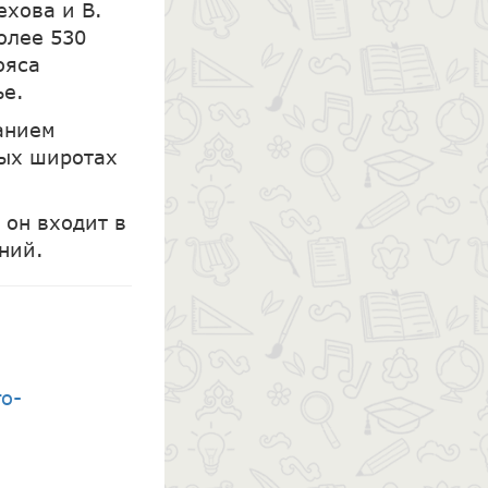
ехова и В.
олее 530
ояса
ье.
анием
ных широтах
 он входит в
ний.
о-