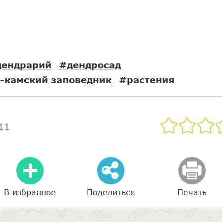
дендрарий
#дендросад
-камский заповедник
#растения
11
В избранное
Поделиться
Печать