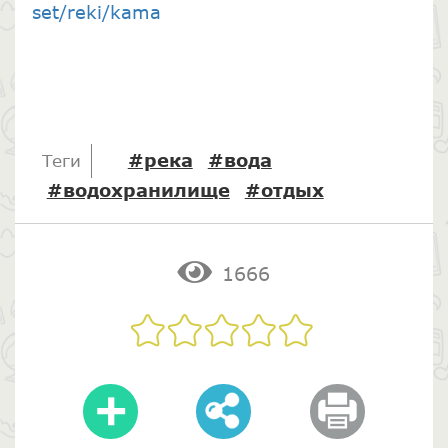
set/reki/kama
#река
#вода
Теги
#водохранилище
#отдых
1666